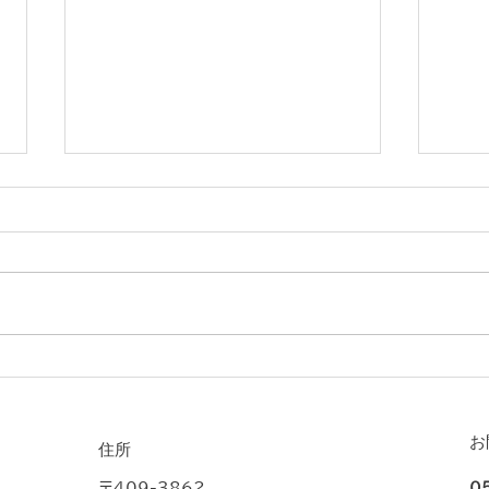
IS
ヴァンフォーレ 甲府オフィシ
ャルスポンサー
お
​住所
〒409-3862
0